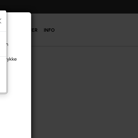
BLIV MEDEJER
INFO
 din
ØL EDDIKE
samtykke
US AF DESTILLERET ØL