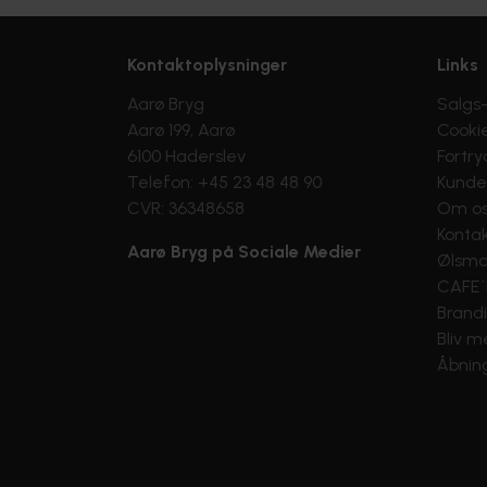
Kontaktoplysninger
Links
Aarø Bryg
Salgs-
Aarø 199, Aarø
Cooki
6100 Haderslev
Fortry
Telefon: +45 23 48 48 90
Kunde 
CVR: 36348658
Om o
Konta
Aarø Bryg på Sociale Medier
Ølsma
CAFE´
Brand
Bliv m
Åbning