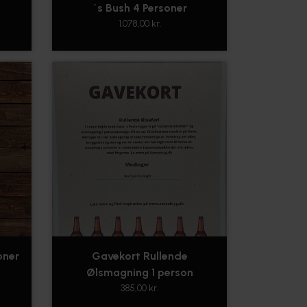
´s Bush 4 Personer
1.078,00 kr.
oner
Gavekort Rullende
Ølsmagning 1 person
385,00 kr.