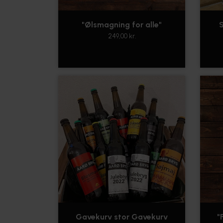
"Ølsmagning for alle"
S
249,00 kr.
Gavekurv stor Gavekurv
"