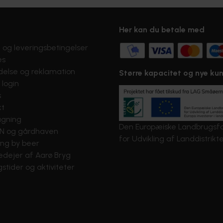
Her kan du betale med
 og leveringsbetingelser
es
delse og reklamation
Større kapacitet og nye ku
login
s
kt
gning
Den Europæiske Landbrugsf
N og gårdhaven
for Udvikling af Landdistrikt
ing by beer
edejer af Aarø Bryg
stider og aktiviteter