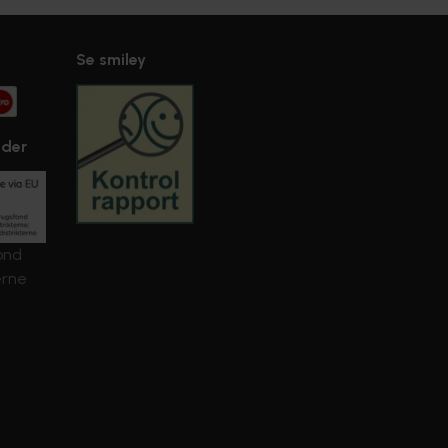
Se smiley
nder
ond
erne