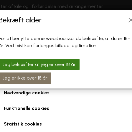
ter aftale og i forbindelse med arrangementer
Bekræft alder
bruger cookies
CIALØL
ØLSMAGNING
CAFÉ & GÅRDHAVE
ERHVERV
For at benytte denne webshop skal du bekræfte, at du er 18+
r egne cookies og cookies fra tredjeparter til at personalisere
år. Ved tvivl kan forlanges billede legitimation.
SPECIAL ØL
6PACK - SORTIMENTSKASSER
STORE FLASKER
levelse, til markedsføring og til at undersøge, hvordan vores
ide anvendes af besøgende. Du kan altid tilbagekalde dit 
rykke på linket 'Cookies' nederst på siden.
Jeg bekræfter at jeg er over 18 år
TAPAS
FOLKEANPARTER
ARRANGEMENTER
SPIRIT
e om cookies her
Jeg er ikke over 18 år
Nødvendige cookies
Funktionelle cookies
Statistik cookies