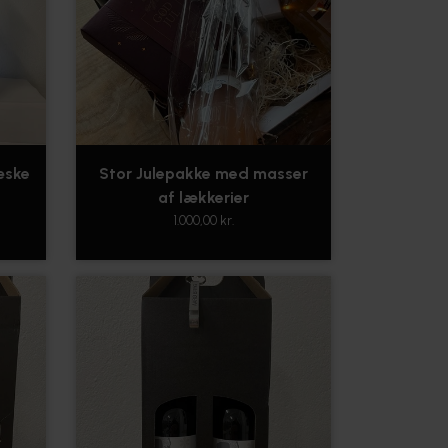
æske
Stor Julepakke med masser
af lækkerier
1.000,00 kr.