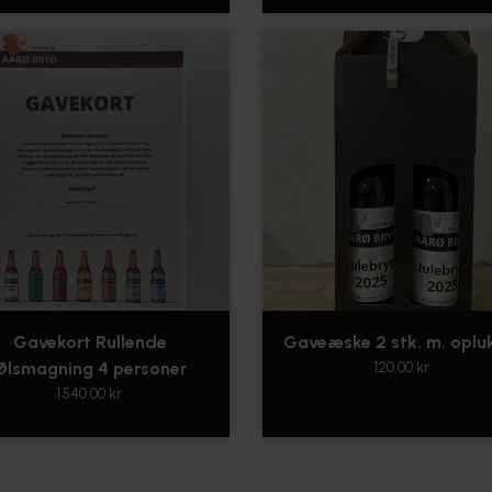
Gavekort Rullende
Gaveæske 2 stk. m. oplu
Ølsmagning 4 personer
120,00 kr.
1.540,00 kr.