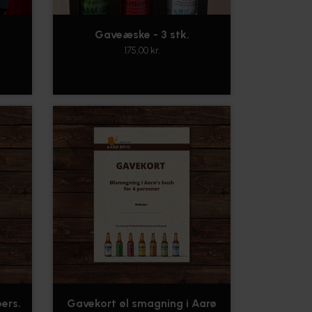
Gaveæske - 3 stk.
175,00 kr.
pers.
Gavekort øl smagning i Aarø