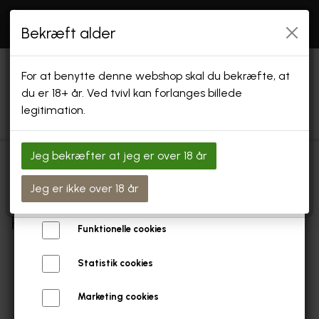
Åbningstider: SE "INFO" Endvidere holder vi
åbent
Bekræft alder
efter aftale og i forbindelse med arrangementer
Vi bruger cookies
For at benytte denne webshop skal du bekræfte, at
Vi bruger egne cookies og cookies fra tredjeparter til at
du er 18+ år. Ved tvivl kan forlanges billede
personalisere din brugeroplevelse, til markedsføring og til at
legitimation.
undersøge, hvordan vores hjemmeside anvendes af
besøgende. Du kan altid tilbagekalde dit samtykke ved at
trykke på linket 'Cookies' nederst på siden.
Jeg bekræfter at jeg er over 18 år
Læs mere om cookies her
FORSIDE
Forside
Kunde login
Jeg er ikke over 18 år
Nødvendige cookies
Kunde login
SHOP
Funktionelle cookies
GAVEKORT & GAVEÆSKER
Statistik cookies
SPECIALØL
Email
Marketing cookies
SPECIAL ØL