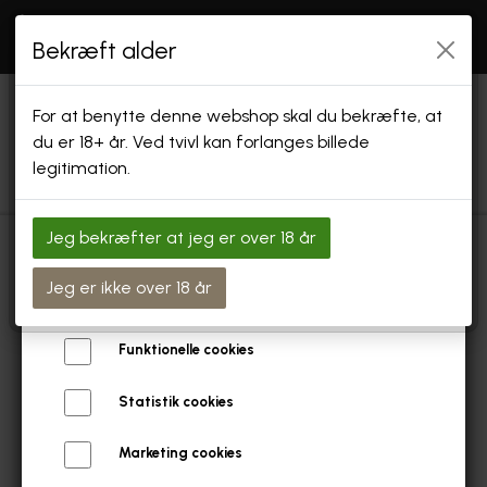
Åbningstider: SE "INFO" Endvidere holder vi
åbent
Bekræft alder
efter aftale og i forbindelse med arrangementer
Vi bruger cookies
For at benytte denne webshop skal du bekræfte, at
Vi bruger egne cookies og cookies fra tredjeparter til at
du er 18+ år. Ved tvivl kan forlanges billede
personalisere din brugeroplevelse, til markedsføring og til at
legitimation.
undersøge, hvordan vores hjemmeside anvendes af
besøgende. Du kan altid tilbagekalde dit samtykke ved at
trykke på linket 'Cookies' nederst på siden.
Jeg bekræfter at jeg er over 18 år
Læs mere om cookies her
FORSIDE
Forside
Gavekort øl smagning i Aarø´s Bush 4 Personer
Jeg er ikke over 18 år
Nødvendige cookies
SHOP
Funktionelle cookies
GAVEKORT & GAVEÆSKER
Statistik cookies
SPECIALØL
Marketing cookies
SPECIAL ØL