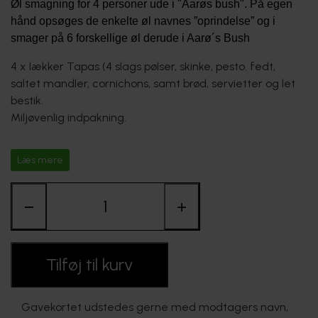
Øl smagning for 4
personer
ude i "Aarøs bush". På egen
FORHANDLERE
hånd opsøges de enkelte øl navnes ”oprindelse” og i
smager på 6 forskellige øl derude i Aarø´s Bush
4 x lækker Tapas (4 slags pølser, skinke, pesto. fedt,
saltet mandler, cornichons, samt brød, servietter og let
bestik.
Miljøvenlig indpakning.
6 forskellige ½ liters Aarø bryg inkl. beskrivelse af de enkelte øl, 4
Læs mere
x ½ liter kildevand, glas og
"Safarikort", årgang 1935, samt oplukker.
−
+
Tilføj til kurv
Gavekortet udstedes gerne med modtagers navn,