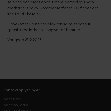
således det gøres endnu mere personligt. (Skriv
modtagers navn i kommentarfeltet. Du finder det
lige før du betaler)
Gavekortet udstedes elektronisk og sendes til
specifik mailadresse, opgivet af bestiller.
Varighed 31.12.2023
Kontaktoplysninger
Aarø Bryg
Aarø 199, Aarø
6100 Haderslev