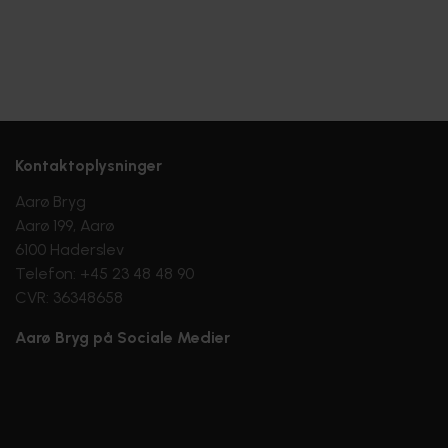
Kontaktoplysninger
Aarø Bryg
Aarø 199, Aarø
6100 Haderslev
Telefon: +45 23 48 48 90
CVR: 36348658
Aarø Bryg på Sociale Medier