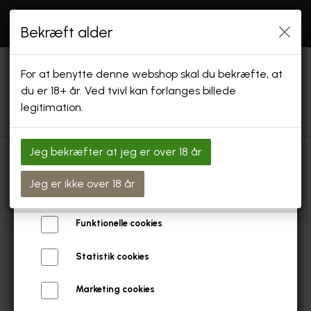
Åbningstider: SE "INFO" Endvidere holder vi
åbent
Bekræft alder
efter aftale og i forbindelse med arrangementer
Vi bruger cookies
For at benytte denne webshop skal du bekræfte, at
Vi bruger egne cookies og cookies fra tredjeparter til at
du er 18+ år. Ved tvivl kan forlanges billede
personalisere din brugeroplevelse, til markedsføring og til at
legitimation.
undersøge, hvordan vores hjemmeside anvendes af
besøgende. Du kan altid tilbagekalde dit samtykke ved at
trykke på linket 'Cookies' nederst på siden.
Jeg bekræfter at jeg er over 18 år
Læs mere om cookies her
FORSIDE
Forside
Øl Safari og Ølsmagninger
Rullende Ølsmagnin
Jeg er ikke over 18 år
Nødvendige cookies
SHOP
Funktionelle cookies
GAVEKORT & GAVEÆSKER
Statistik cookies
SPECIALØL
Marketing cookies
SPECIAL ØL