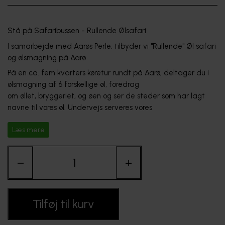
FORHANDLERE
Stå på Safaribussen - Rullende Ølsafari
I samarbejde med Aarøs Perle, tilbyder vi "Rullende" Øl safari 
og ølsmagning på Aarø
På en ca. fem kvarters køretur rundt på Aarø, deltager du i  
ølsmagning af 6 forskellige øl, foredrag

om øllet, bryggeriet, og øen og ser de steder som har lagt 
navne til vores øl. Undervejs serveres vores

rustikke og lækre tapas-madpakke - som skal spises med 
Læs mere
fingrene!
I panoramavogn kører vi øen rundt og uanset vejret sidder du 
−
+
altid i tørvejr og vi er max ca. 22 personer pr. tur, på den 
måde er der luft og plads og vi kan tale sammen - det 
drejer sig jo om hyggen!
Tilføj til kurv
Køreplan 2026: 
 Flere ture end nogensinde, men bestil nu, så i 