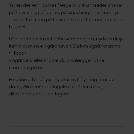
er sikker på  en tur i 2026
Turen der er tilpasset færgens ankomsttider starter
Lørdag d. 8. august
på havnen og afsluttes på Aarø bryg - har man lyst
Lørdag d. 22. august
til at slutte turen på havnen forsætter man blot med
Lørdag d. 5. september
Lørdag d. 19. september
bussen!
Lørdag. d. 3. oktober
DEN ØNSKEDE DATO SKRIVES I KOMMENTARFELT (VED 
I Cafeen kan du evt. købe øl med hjem, nyde en kop
BETALINGSMODUL)
kaffe eller en øl i gårdhaven. Du kan også forsætte
til fods til
 (Særskilt for selskaber min. 10 personer, eller 
vingården, eller måske du planlægger at se
minimumsbetaling for 10 personer - Vi kører alle ugens dage 
nærmere på øen
efter aftale - 
kontakt os på 23484890)
Forbehold for aflysning eller evt. flytning til anden
PS: Selvom vi sidder i Safaribussen anbefales praktisk 
dato,( Minimumsdeltagelse er 10 personer),
beklædning tilpasset årstiden.
direkte besked til deltagere.