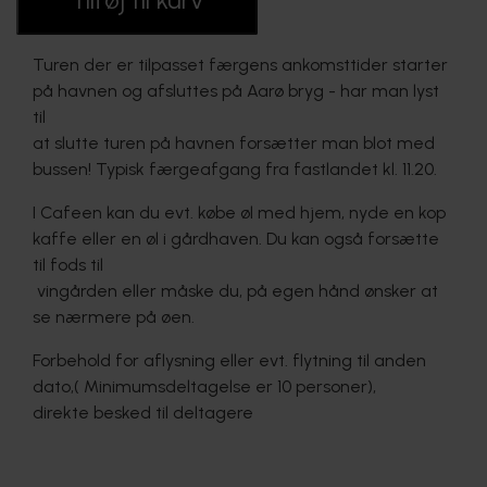
Lørdag d. 8. august
Lørdag d. 22. august
Turen der er tilpasset færgens ankomsttider starter
Lørdag d. 5. september
på havnen og afsluttes på Aarø bryg - har man lyst
Lørdag d. 19. september
Lørdag. d. 3. oktober
til
DEN ØNSKEDE DATO SKRIVES I KOMMENTARFELT (VED 
at slutte turen på havnen forsætter man blot med
BETALINGSMODUL)
bussen! Typisk færgeafgang fra fastlandet kl. 11.20.
 (Særskilt for selskaber min. 10 personer, eller 
I Cafeen kan du evt. købe øl med hjem, nyde en kop
  efter aftale - 
kontakt os på 23484890)
kaffe eller en øl i gårdhaven. Du kan også forsætte
til fods til
vingården eller måske du, på egen hånd ønsker at
 PS: Selvom vi sidder i Safaribussen anbefales praktisk 
beklædning tilpasset årstiden.
se nærmere på øen.
Forbehold for aflysning eller evt. flytning til anden
dato,( Minimumsdeltagelse er 10 personer),
direkte besked til deltagere