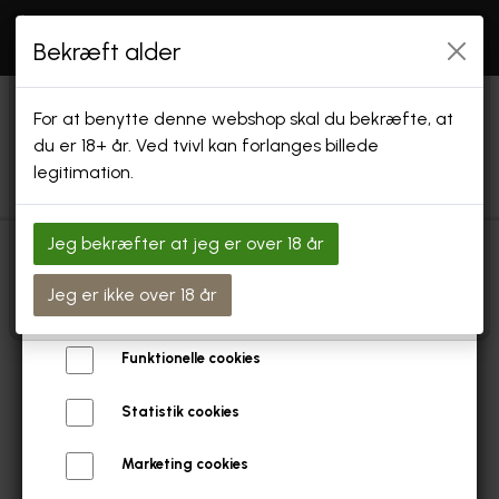
Åbningstider: SE "INFO" Endvidere holder vi
åbent
Bekræft alder
efter aftale og i forbindelse med arrangementer
Vi bruger cookies
For at benytte denne webshop skal du bekræfte, at
Vi bruger egne cookies og cookies fra tredjeparter til at
du er 18+ år. Ved tvivl kan forlanges billede
personalisere din brugeroplevelse, til markedsføring og til at
legitimation.
undersøge, hvordan vores hjemmeside anvendes af
besøgende. Du kan altid tilbagekalde dit samtykke ved at
trykke på linket 'Cookies' nederst på siden.
Jeg bekræfter at jeg er over 18 år
Læs mere om cookies her
FORSIDE
Forside
Øl Safari og Ølsmagninger
Rullende Ølsmagning
Jeg er ikke over 18 år
Nødvendige cookies
SHOP
Funktionelle cookies
GAVEKORT & GAVEÆSKER
Statistik cookies
SPECIALØL
Marketing cookies
SPECIAL ØL