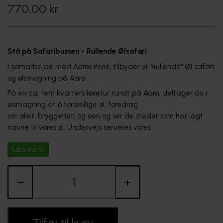
770,00 kr.
FORHANDLERE
Stå på Safaribussen - Rullende Ølsafari
I samarbejde med Aarøs Perle, tilbyder vi "Rullende" Øl safari 
og ølsmagning på Aarø
På en ca. fem kvarters køretur rundt på Aarø, deltager du i  
ølsmagning af 6 forskellige øl, foredrag

om øllet, bryggeriet, og øen og ser de steder som har lagt 
navne til vores øl. Undervejs serveres vores

rustikke og lækre tapas-madpakke - som skal spises med 
Læs mere
fingrene!
I panoramavogn kører vi øen rundt og uanset vejret sidder du 
−
+
altid i tørvejr og vi er max ca. 22 personer pr. tur, på den 
måde er der luft og plads og vi kan tale sammen - det 
drejer sig jo om hyggen!
Tilføj til kurv
Køreplan 2026: 