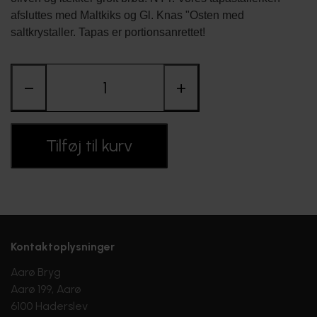
FORHANDLERE
afsluttes med Maltkiks og Gl. Knas "Osten med
saltkrystaller. Tapas er portionsanrettet!
−
+
Tilføj til kurv
Kontaktoplysninger
Aarø Bryg
Aarø 199, Aarø
6100 Haderslev