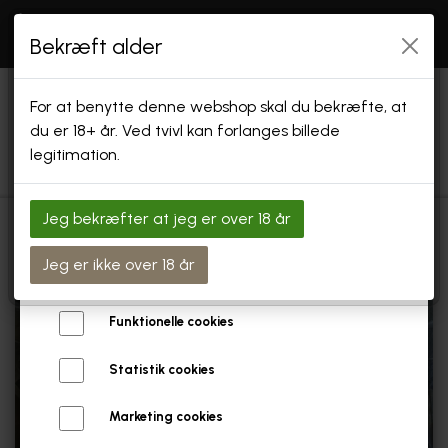
Åbningstider: SE "INFO" Endvidere holder vi
åbent
Bekræft alder
efter aftale og i forbindelse med arrangementer
Vi bruger cookies
For at benytte denne webshop skal du bekræfte, at
Vi bruger egne cookies og cookies fra tredjeparter til at
du er 18+ år. Ved tvivl kan forlanges billede
personalisere din brugeroplevelse, til markedsføring og til at
legitimation.
undersøge, hvordan vores hjemmeside anvendes af
besøgende. Du kan altid tilbagekalde dit samtykke ved at
trykke på linket 'Cookies' nederst på siden.
Jeg bekræfter at jeg er over 18 år
Læs mere om cookies her
FORSIDE
Forside
Tapas
Tapas tallerken
Jeg er ikke over 18 år
Nødvendige cookies
SHOP
Funktionelle cookies
GAVEKORT & GAVEÆSKER
Statistik cookies
SPECIALØL
Marketing cookies
SPECIAL ØL